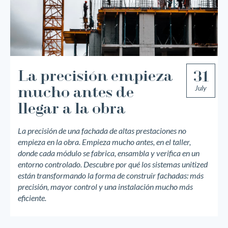
La precisión empieza
31
July
mucho antes de
llegar a la obra
¿Te podemos asesorar?
La precisión de una fachada de altas prestaciones no
empieza en la obra. Empieza mucho antes, en el taller,
Somos profesionales del mundo de la fachada
donde cada módulo se fabrica, ensambla y verifica en un
entorno controlado. Descubre por qué los sistemas unitized
están transformando la forma de construir fachadas: más
precisión, mayor control y una instalación mucho más
Nombre*
eficiente.